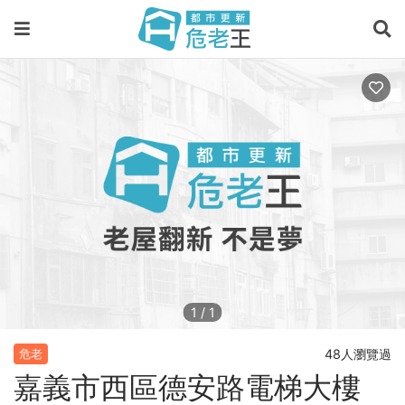
1
/
1
48人瀏覽過
危老
嘉義市西區德安路電梯大樓