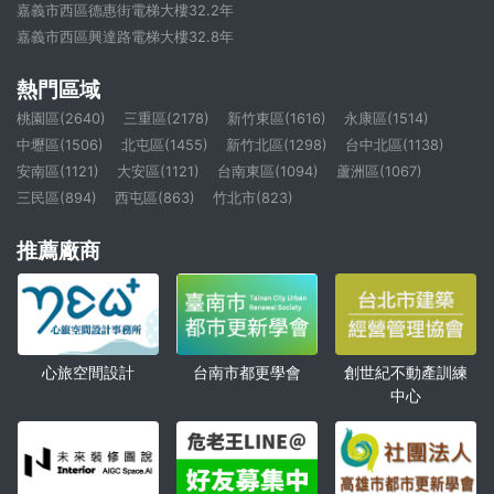
嘉義市西區德惠街電梯大樓32.2年
嘉義市西區興達路電梯大樓32.8年
熱門區域
桃園區(2640)
三重區(2178)
新竹東區(1616)
永康區(1514)
中壢區(1506)
北屯區(1455)
新竹北區(1298)
台中北區(1138)
安南區(1121)
大安區(1121)
台南東區(1094)
蘆洲區(1067)
三民區(894)
西屯區(863)
竹北市(823)
推薦廠商
心旅空間設計
創世紀不動產訓練
台南市都更學會
中心