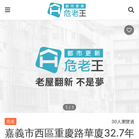
1
/
1
30人瀏覽過
危老
嘉義市西區重慶路華廈32.7年