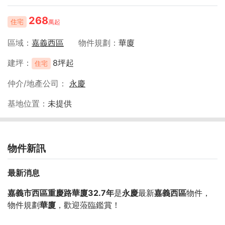
268
住宅
萬起
區域
嘉義西區
物件規劃
華廈
建坪
8坪起
住宅
仲介/地產公司
永慶
基地位置
未提供
物件新訊
最新消息
嘉義市西區重慶路華廈32.7年
是
永慶
最新
嘉義西區
物件，
物件規劃
華廈
，歡迎蒞臨鑑賞！