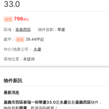
33.0
798
住宅
萬起
區域
嘉義西區
物件規劃
華廈
建坪
39.44坪起
住宅
仲介/地產公司
永慶
基地位置
未提供
物件新訊
最新消息
嘉義市西區泰瑞一街華廈33.0
是
永慶
最新
嘉義西區
物件，
物件規劃
華廈
，歡迎蒞臨鑑賞！