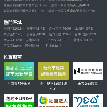
嘉義市西區國華新村華廈34.7年
嘉義市西區北榮街公寓40.6
嘉義市西區北港路店面49.9年
嘉義市西區民生南路透天厝46.7年
熱門區域
桃園區(2628)
三重區(2178)
新竹東區(1609)
永康區(1513)
中壢區(1496)
北屯區(1453)
新竹北區(1294)
台中北區(1137)
大安區(1120)
安南區(1118)
台南東區(1088)
蘆洲區(1067)
三民區(894)
西屯區(861)
竹北市(818)
推薦廠商
創世紀不動產訓練
未來裝修圖說
台南市都更學會
中心