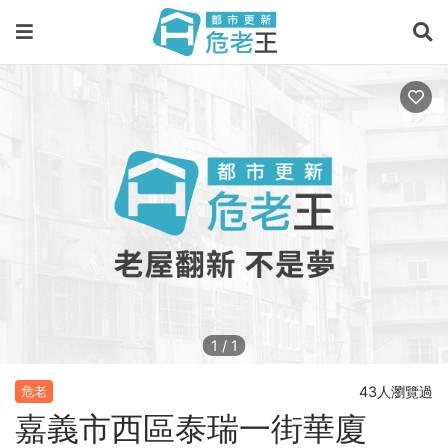
1
/
1
43人瀏覽過
危老
嘉義市西區泰瑞一街華廈