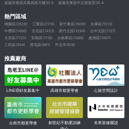
嘉義市東區吳鳳南路大樓30.5
嘉義市東區中正路套房30.4
熱門區域
桃園區(2628)
三重區(2178)
新竹東區(1609)
永康區(1513)
中壢區(1496)
北屯區(1453)
新竹北區(1294)
台中北區(1137)
大安區(1120)
安南區(1118)
台南東區(1088)
蘆洲區(1067)
三民區(894)
西屯區(861)
竹北市(818)
推薦廠商
高雄市都更學會
心旅空間設計
LINE@好友募集中
創世紀不動產訓練
未來裝修圖說
台南市都更學會
中心