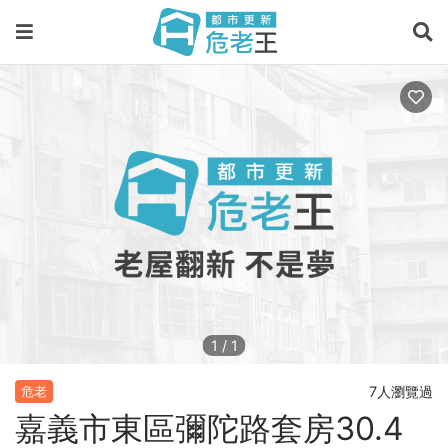
1
/
1
7人瀏覽過
危老
嘉義市東區彌陀路套房30.4