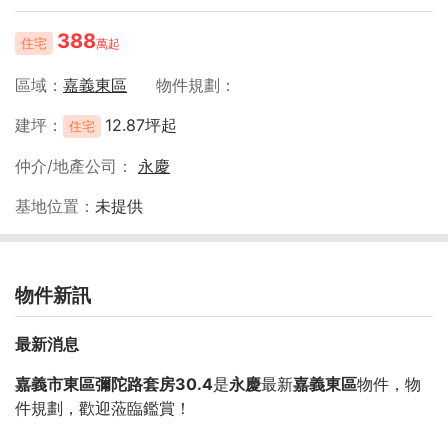
388
住宅
萬起
區域
嘉義東區
物件規劃
建坪
12.87坪起
住宅
仲介/地產公司
永慶
基地位置
未提供
物件新訊
最新消息
嘉義市東區彌陀路套房30.4
是
永慶
最新
嘉義東區
物件，物
件規劃
，歡迎蒞臨鑑賞！