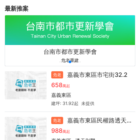
最新推案
全台最強更新之聲，預言你的房產下一步！
全台最強更新之聲，預言你的房產下一步！
老屋翻新不是夢
未來裝修圖說
心旅空間設計
idshow
idshow
台南市都市更新學會
老屋翻新、室內設計免費諮詢
好宅秀居家設計平台
讓家重新發光發熱！
好宅秀居家設計平台
都市更新危老王
都市更新危老王
未來裝修圖說
危老重建
嘉義市東區市宅街32.2
危老
658
萬起
嘉義東區
建坪:
31.92起
未提供
嘉義市東區民權路透天54.1
危老
988
萬起