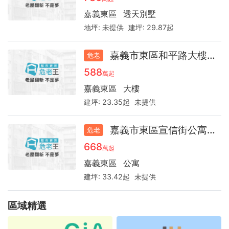
詢
嘉義東區
透天別墅
地坪:
未提供
建坪:
29.87起
嘉義市東區和平路大樓32.8
危老
588
萬起
嘉義東區
大樓
建坪:
23.35起
未提供
嘉義市東區宣信街公寓41.2
危老
668
萬起
嘉義東區
公寓
建坪:
33.42起
未提供
區域精選