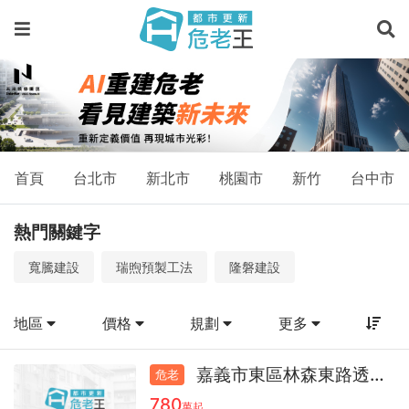
物
件
－
預
售
屋、
首頁
台北市
新北市
桃園市
新竹
台中市
新
熱門關鍵字
成
寬騰建設
瑞煦預製工法
隆磐建設
屋、
物
地區
價格
規劃
更多
件
查
嘉義市東區林森東路透天50.2
危老
780
萬起