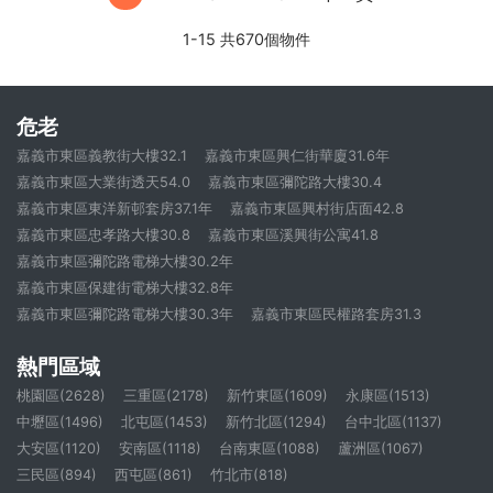
1-15 共670個物件
危老
嘉義市東區義教街大樓32.1
嘉義市東區興仁街華廈31.6年
嘉義市東區大業街透天54.0
嘉義市東區彌陀路大樓30.4
嘉義市東區東洋新邨套房37.1年
嘉義市東區興村街店面42.8
嘉義市東區忠孝路大樓30.8
嘉義市東區溪興街公寓41.8
嘉義市東區彌陀路電梯大樓30.2年
嘉義市東區保建街電梯大樓32.8年
嘉義市東區彌陀路電梯大樓30.3年
嘉義市東區民權路套房31.3
熱門區域
桃園區(2628)
三重區(2178)
新竹東區(1609)
永康區(1513)
中壢區(1496)
北屯區(1453)
新竹北區(1294)
台中北區(1137)
大安區(1120)
安南區(1118)
台南東區(1088)
蘆洲區(1067)
三民區(894)
西屯區(861)
竹北市(818)