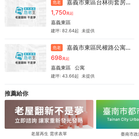
嘉義市東區台林街套房30.6
危老
1,750
萬起
嘉義東區
建坪:
82.64起
未提供
嘉義市東區民權路公寓36.5
危老
698
萬起
嘉義東區
公寓
建坪:
43.66起
未提供
推薦給你
老屋再生 需求表單
臺南市政