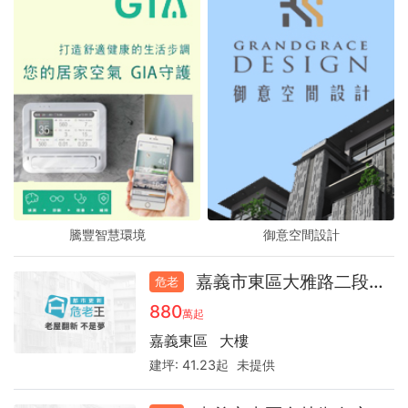
騰豐智慧環境
騰豐智慧環境
騰豐智慧環境
御意空間設計
御意空間設計
御意空間設計
嘉義市東區大雅路二段大樓32.8
危老
880
萬起
嘉義東區
大樓
建坪:
41.23起
未提供