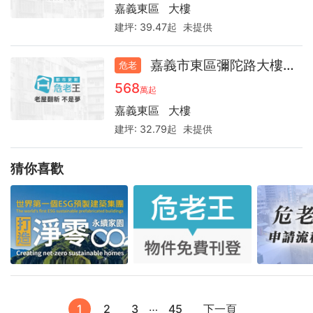
嘉義東區
大樓
建坪:
39.47起
未提供
嘉義市東區彌陀路大樓30.4
危老
568
萬起
嘉義東區
大樓
建坪:
32.79起
未提供
猜你喜歡
…
1
2
3
45
下一頁