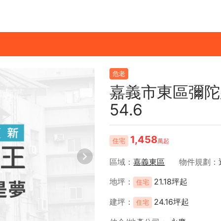
危老
嘉義市東區彌陀
54.6
1,458
住宅
萬起
區域
嘉義東區
物件規劃
地坪
21.18坪起
住宅
建坪
24.16坪起
住宅