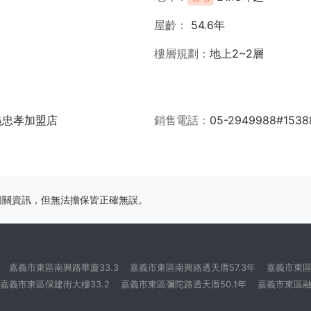
屋齡
54.6年
樓層規劃
地上2~2層
義忠孝加盟店
銷售電話
05-2949988#1538
相關資訊，但無法擔保皆正確無誤。
嘉義市東區南興路華廈33.3
嘉義市東區南興路透天厝57.3年
嘉義市東區
嘉義市東區保建街大樓33.2
嘉義市東區彌陀路透天厝50.1年
嘉義市東區融