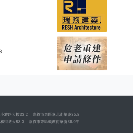
8
小雅路大樓33.2
嘉義市東區嘉北街華廈35.8
和街透天83.0
嘉義市東區義教街華廈36.0年