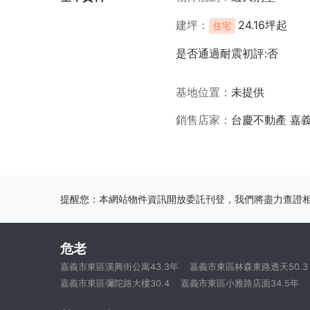
建坪
24.16坪起
住宅
是否通過耐震初評:否
基地位置
未提供
銷售店家
台慶不動產 嘉
提醒您：本網站物件資訊開放委託刊登，我們將盡力查證
危老
嘉義市東區溪興街公寓43.3年
嘉義市東區林森東路透天50.3
嘉義市東區彌陀路大樓30.4
嘉義市東區小雅路店面34.5年