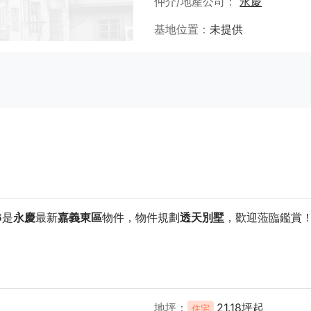
仲介/地產公司
永慶
基地位置
未提供
6
是
永慶
最新
嘉義東區
物件，物件規劃
透天別墅
，歡迎蒞臨鑑賞
地坪
21.18坪起
住宅