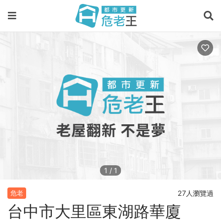
1
/
1
27人瀏覽過
危老
台中市大里區東湖路華廈