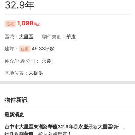
32.9年
1,098
住宅
萬起
區域
大里區
物件規劃
華廈
建坪
49.33坪起
住宅
仲介/地產公司
永慶
基地位置
未提供
物件新訊
最新消息
台中市大里區東湖路華廈32.9年
是
永慶
最新
大里區
物件，
物件規劃
華廈
，歡迎蒞臨鑑賞！