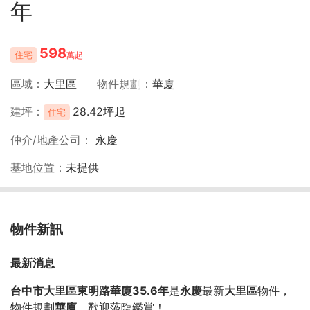
年
598
住宅
萬起
區域
大里區
物件規劃
華廈
建坪
28.42坪起
住宅
仲介/地產公司
永慶
基地位置
未提供
物件新訊
最新消息
台中市大里區東明路華廈35.6年
是
永慶
最新
大里區
物件，
物件規劃
華廈
，歡迎蒞臨鑑賞！