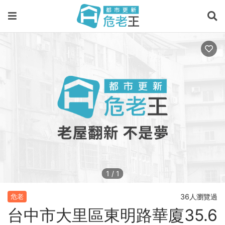
1
/
1
36人瀏覽過
危老
台中市大里區東明路華廈35.6