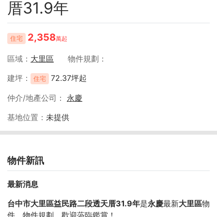
厝31.9年
2,358
住宅
萬起
區域
大里區
物件規劃
建坪
72.37坪起
住宅
仲介/地產公司
永慶
基地位置
未提供
物件新訊
最新消息
台中市大里區益民路二段透天厝31.9年
是
永慶
最新
大里區
物
件，物件規劃
，歡迎蒞臨鑑賞！