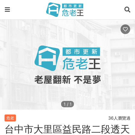
1
/
1
36人瀏覽過
危老
台中市大里區益民路二段透天