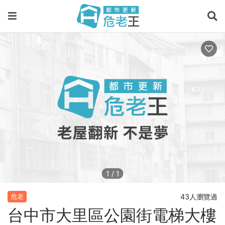
1
/
1
43人瀏覽過
危老
台中市大里區公園街電梯大樓