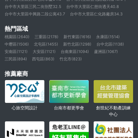
台中市大里區三民二街別墅32.5
台中市大里區仁慈街透天40.8
台中市大里區中興路二段公寓43.7
台中市大里區仁化路廠房34.3
熱門區域
桃園區(2640)
三重區(2178)
新竹東區(1616)
永康區(1514)
中壢區(1506)
北屯區(1455)
新竹北區(1298)
台中北區(1138)
安南區(1121)
大安區(1121)
台南東區(1094)
蘆洲區(1067)
三民區(894)
西屯區(863)
竹北市(823)
推薦廠商
心旅空間設計
創世紀不動產訓練
台南市都更學會
中心