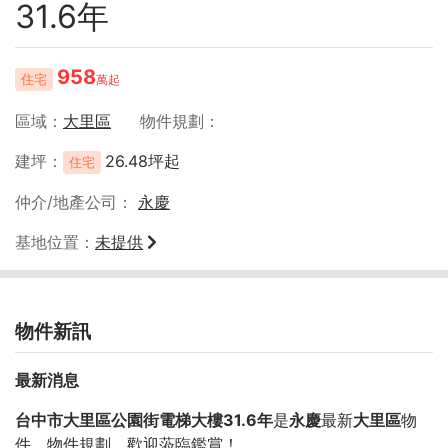
31.6年
958
住宅
萬起
區域
大里區
物件規劃
建坪
26.48坪起
住宅
仲介/地產公司
永慶
基地位置
未提供
物件新訊
最新消息
台中市大里區公園街電梯大樓31.6年
是
永慶
最新
大里區
物
件，物件規劃
，歡迎蒞臨鑑賞！