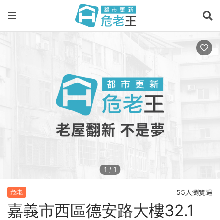
1
/
1
55人瀏覽過
危老
嘉義市西區德安路大樓32.1