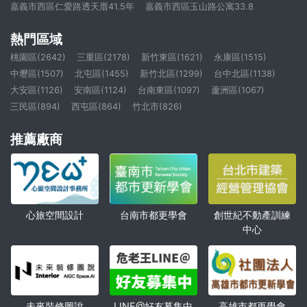
嘉義市西區仁愛路透天厝41.5年
嘉義市西區玉山路公寓33.8
熱門區域
桃園區(2642)
三重區(2178)
新竹東區(1621)
永康區(1515)
中壢區(1507)
北屯區(1455)
新竹北區(1299)
台中北區(1138)
大安區(1126)
安南區(1124)
台南東區(1097)
蘆洲區(1067)
三民區(894)
西屯區(864)
竹北市(826)
推薦廠商
心旅空間設計
創世紀不動產訓練
台南市都更學會
中心
未來裝修圖說
高雄市都更學會
LINE@好友募集中