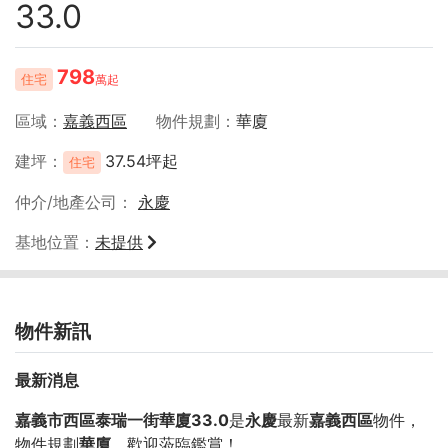
33.0
798
住宅
萬起
區域
嘉義西區
物件規劃
華廈
建坪
37.54坪起
住宅
仲介/地產公司
永慶
基地位置
未提供
物件新訊
最新消息
嘉義市西區泰瑞一街華廈33.0
是
永慶
最新
嘉義西區
物件，
物件規劃
華廈
，歡迎蒞臨鑑賞！