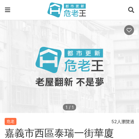
1
/
1
52人瀏覽過
危老
嘉義市西區泰瑞一街華廈