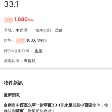
33.1
1,680
住宅
萬起
區域
中西區
物件規劃
華廈
建坪
100.64坪起
住宅
仲介/地產公司
永慶
基地位置
未提供
物件新訊
最新消息
台南市中西區永華一街華廈33.1
是
永慶
最新
中西區
物件，物
件規劃
華廈
，歡迎蒞臨鑑賞！