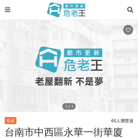
1
/
1
46人瀏覽過
危老
台南市中西區永華一街華廈