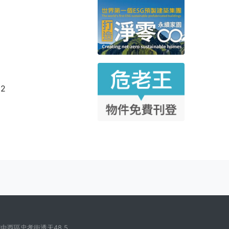
22
中西區忠孝街透天48.5