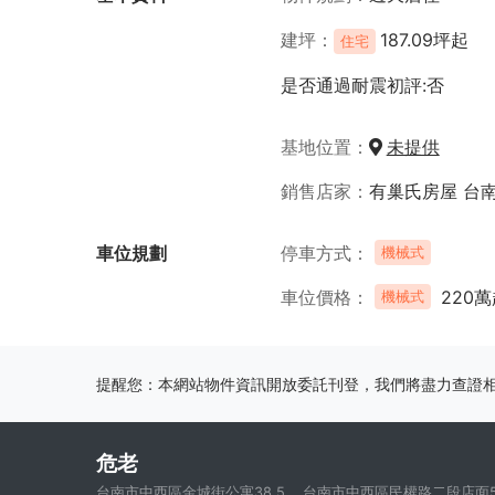
建坪
187.09坪起
住宅
是否通過耐震初評:否
基地位置
未提供
銷售店家
有巢氏房屋 台
車位規劃
停車方式
機械式
車位價格
220萬
機械式
提醒您：本網站物件資訊開放委託刊登，我們將盡力查證
危老
台南市中西區金城街公寓38.5
台南市中西區民權路二段店面57