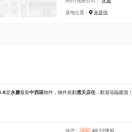
仲介/地產公司
永慶
基地位置
未提供
.6
是
永慶
最新
中西區
物件，物件規劃
透天店住
，歡迎蒞臨鑑賞
地坪
49.22坪起
住宅