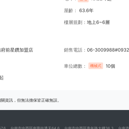
屋齡
63.6年
樓層規劃
地上6~6層
南府前星鑽加盟店
銷售電話
06-3009988#093
車位總數
10個
機械式
起
相關資訊，但無法擔保皆正確無誤。
.6
台南市中西區南寧街透天64.6
台南市中西區青年路大樓36.3
台南市