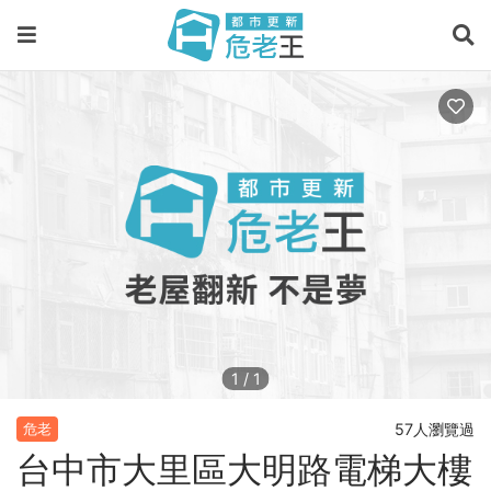
1
/
1
57人瀏覽過
危老
台中市大里區大明路電梯大樓