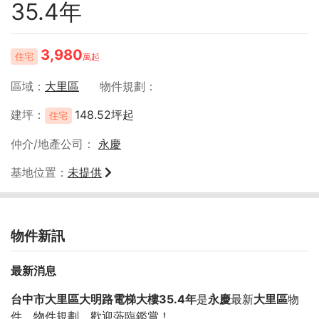
35.4年
3,980
住宅
萬起
區域
大里區
物件規劃
建坪
148.52坪起
住宅
仲介/地產公司
永慶
基地位置
未提供
物件新訊
最新消息
台中市大里區大明路電梯大樓35.4年
是
永慶
最新
大里區
物
件，物件規劃
，歡迎蒞臨鑑賞！