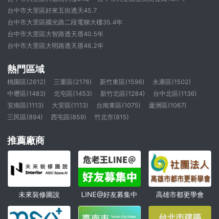
台中市大里區好來五街透天45.7
台中市大里區國光路二段電梯大樓35.4年
台中市大里區大智路透天厝40.5年
台中市大里區大明路透天厝46.2年
熱門區域
桃園區(2612)
三重區(2178)
新竹東區(1596)
永康區(1502)
中壢區(1483)
北屯區(1453)
新竹北區(1284)
台中北區(1136)
安南區(1113)
大安區(1113)
台南東區(1075)
蘆洲區(1067)
三民區(894)
西屯區(859)
竹北市(815)
推薦廠商
未來裝修圖說
高雄市都更學會
LINE@好友募集中