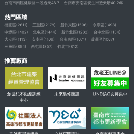
台南市南區健康路一段透天48.7
台南市安南區安生街透天厝40.2年
熱門區域
桃園區(2611)
三重區(2178)
新竹東區(1596)
永康區(1498)
中壢區(1482)
北屯區(1444)
新竹北區(1282)
台中北區(1134)
大安區(1113)
安南區(1109)
台南東區(1071)
蘆洲區(1067)
三民區(894)
西屯區(857)
竹北市(812)
推薦廠商
創世紀不動產訓練
未來裝修圖說
LINE@好友募集中
中心
高雄市都更學會
心旅空間設計
台南市都更學會