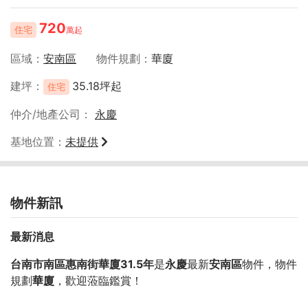
720
住宅
萬起
區域
安南區
物件規劃
華廈
建坪
35.18坪起
住宅
仲介/地產公司
永慶
基地位置
未提供
物件新訊
最新消息
台南市南區惠南街華廈31.5年
是
永慶
最新
安南區
物件，物件
規劃
華廈
，歡迎蒞臨鑑賞！