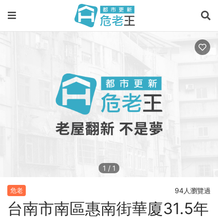
1
/
1
94人瀏覽過
危老
台南市南區惠南街華廈31.5年