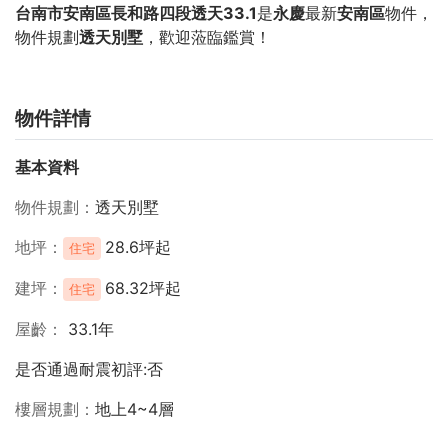
台南市安南區長和路四段透天33.1
是
永慶
最新
安南區
物件，
物件規劃
透天別墅
，歡迎蒞臨鑑賞！
物件詳情
基本資料
物件規劃
透天別墅
地坪
28.6坪起
住宅
建坪
68.32坪起
住宅
屋齡
33.1年
是否通過耐震初評:否
樓層規劃
地上4~4層