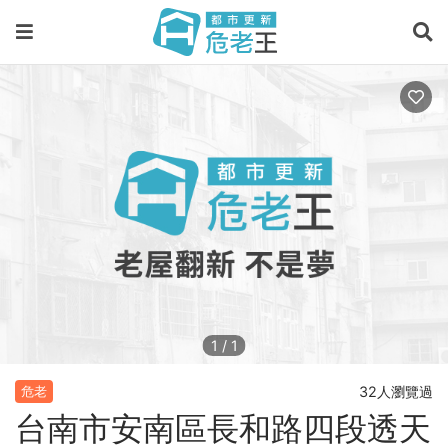
1
/
1
32人瀏覽過
危老
台南市安南區長和路四段透天