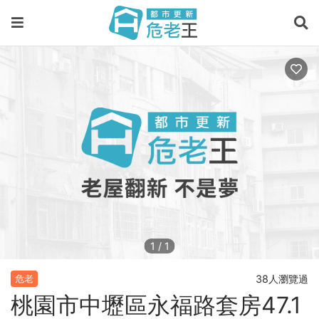
1
/
1
38人瀏覽過
危老
桃園市中壢區永福路套房47.1