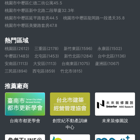
桃園市中壢區仁德二街公寓45.5
桃園市中壢區新中北路二段華廈32.3年
桃園市中壢區延平路套房44.5
桃園市中壢區龍岡路一段透天35.8
桃園市中壢區美樂路套房47.8
熱門區域
桃園區(2612)
三重區(2178)
新竹東區(1596)
永康區(1502)
中壢區(1483)
北屯區(1453)
新竹北區(1284)
台中北區(1136)
安南區(1113)
大安區(1113)
台南東區(1075)
蘆洲區(1067)
三民區(894)
西屯區(859)
竹北市(815)
推薦廠商
創世紀不動產訓練
未來裝修圖說
台南市都更學會
中心