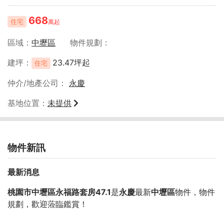
668
住宅
萬起
區域
中壢區
物件規劃
建坪
23.47坪起
住宅
仲介/地產公司
永慶
基地位置
未提供
物件新訊
最新消息
桃園市中壢區永福路套房47.1
是
永慶
最新
中壢區
物件，物件
規劃
，歡迎蒞臨鑑賞！