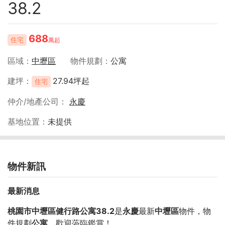
38.2
688
住宅
萬起
區域
中壢區
物件規劃
公寓
建坪
27.94坪起
住宅
仲介/地產公司
永慶
基地位置
未提供
物件新訊
最新消息
桃園市中壢區健行路公寓38.2
是
永慶
最新
中壢區
物件，物
件規劃
公寓
，歡迎蒞臨鑑賞！