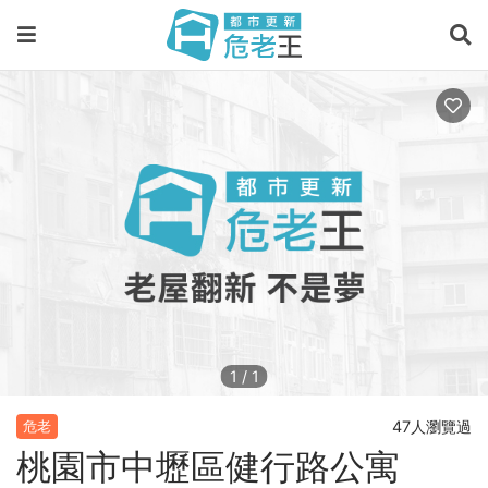
1
/
1
47人瀏覽過
危老
桃園市中壢區健行路公寓