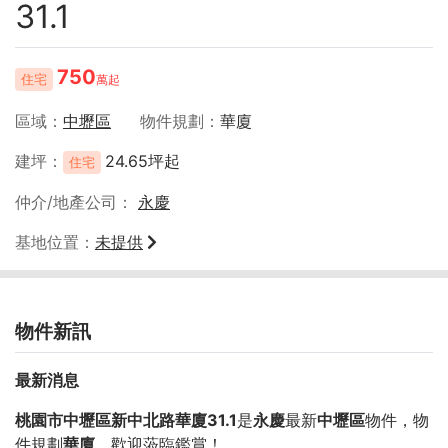
31.1
750
住宅
萬起
區域
中壢區
物件規劃
華廈
建坪
24.65坪起
住宅
仲介/地產公司
永慶
基地位置
未提供
物件新訊
最新消息
桃園市中壢區新中北路華廈31.1
是
永慶
最新
中壢區
物件，物
件規劃
華廈
，歡迎蒞臨鑑賞！