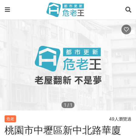
1
/
1
49人瀏覽過
危老
桃園市中壢區新中北路華廈