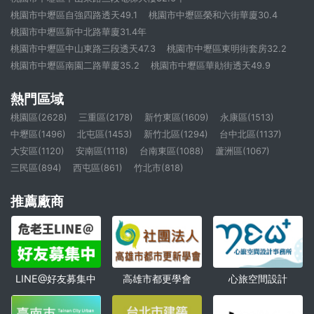
桃園市中壢區自強四路透天49.1
桃園市中壢區榮和六街華廈30.4
桃園市中壢區新中北路華廈31.4年
桃園市中壢區中山東路三段透天47.3
桃園市中壢區東明街套房32.2
桃園市中壢區南園二路華廈35.2
桃園市中壢區華勛街透天49.9
熱門區域
桃園區(2628)
三重區(2178)
新竹東區(1609)
永康區(1513)
中壢區(1496)
北屯區(1453)
新竹北區(1294)
台中北區(1137)
大安區(1120)
安南區(1118)
台南東區(1088)
蘆洲區(1067)
三民區(894)
西屯區(861)
竹北市(818)
推薦廠商
高雄市都更學會
心旅空間設計
LINE@好友募集中