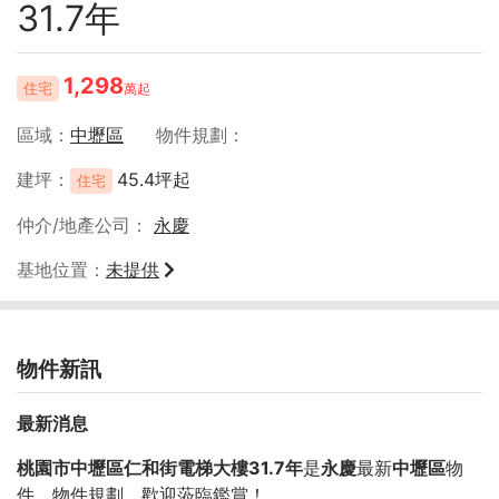
31.7年
1,298
住宅
萬起
區域
中壢區
物件規劃
建坪
45.4坪起
住宅
仲介/地產公司
永慶
基地位置
未提供
物件新訊
最新消息
桃園市中壢區仁和街電梯大樓31.7年
是
永慶
最新
中壢區
物
件，物件規劃
，歡迎蒞臨鑑賞！