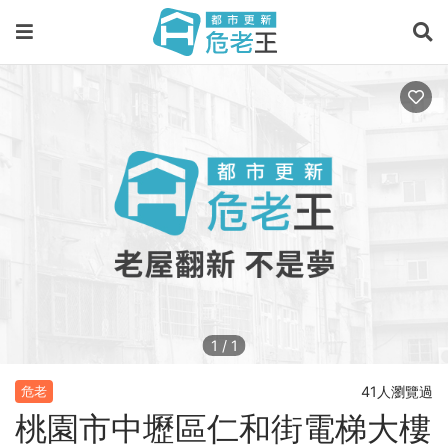
1
/
1
41人瀏覽過
危老
桃園市中壢區仁和街電梯大樓