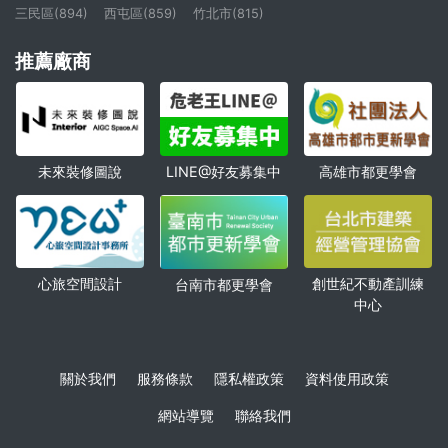
三民區(894)
西屯區(859)
竹北市(815)
推薦廠商
未來裝修圖說
高雄市都更學會
LINE@好友募集中
心旅空間設計
創世紀不動產訓練
台南市都更學會
中心
關於我們
服務條款
隱私權政策
資料使用政策
網站導覽
聯絡我們