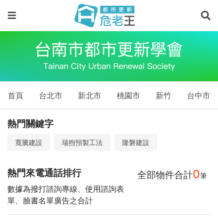
首頁
台北市
新北市
桃園市
新竹
台中市
熱門關鍵字
寬騰建設
瑞煦預製工法
隆磐建設
熱門來電通話排行
0
全部物件合計
筆
數據為撥打諮詢專線、使用諮詢表
單、臉書名單廣告之合計