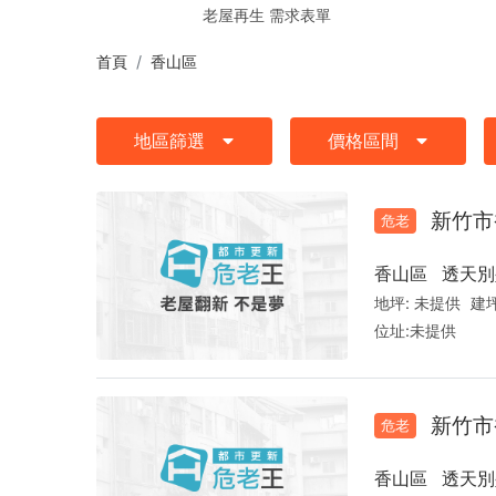
詢
老屋再生 需求表單
首頁
香山區
地區篩選
價格區間
新竹市
危老
香山區
透天別
地坪:
未提供
建坪
位址:
未提供
新竹市
危老
香山區
透天別