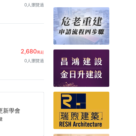
0人瀏覽過
2,680
萬起
0人瀏覽過
不是夢
修圖說
間設計
ow
ow
全台最強更新之聲，預言你的房產下一步！
全台最強更新之聲，預言你的房產下一步！
更新學會
設計免費諮詢
設計平台
光發熱！
設計平台
危老王
危老王
圖說
建