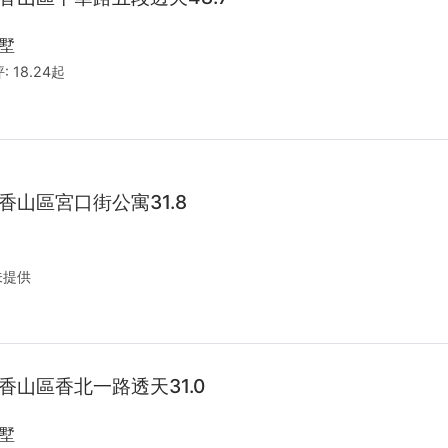
墅
:
18.24起
香山區宮口街公寓31.8
未提供
香山區香北一路透天31.0
墅