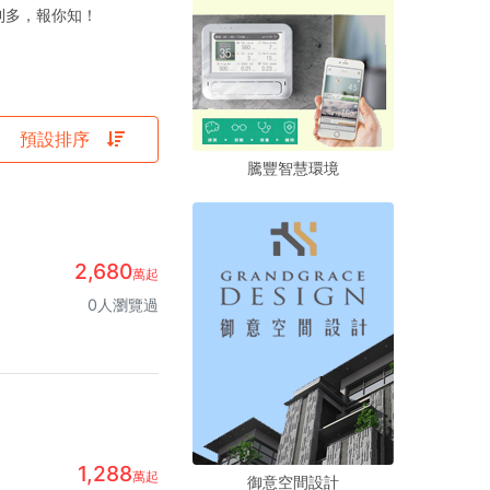
利多，報你知！
預設排序
騰豐智慧環境
騰豐智慧環境
騰豐智慧環境
2,680
萬起
0人瀏覽過
1,288
萬起
御意空間設計
御意空間設計
御意空間設計