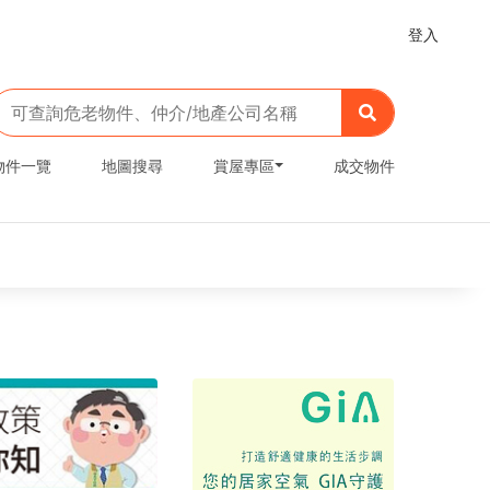
登入
物件一覽
地圖搜尋
賞屋專區
成交物件
老屋再生 需求表單
臺南市政府危老重建
危老重建政策大利多，報你知！