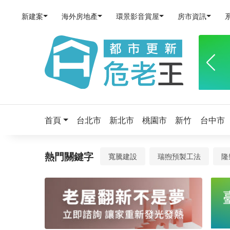
物
新建案
海外房地產
環景影音賞屋
房市資訊
件
－
預
售
屋、
新
首頁
台北市
新北市
桃園市
新竹
台中市
成
屋、
熱門關鍵字
寬騰建設
瑞煦預製工法
隆
物
件
查