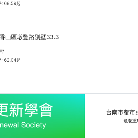
:
68.59起
香山區墩豐路別墅33.3
墅
:
62.04起
老屋翻新
未來裝
心旅空
idsh
idsh
台南市都市
老屋翻新、室內
好宅秀居家
讓家重新發
好宅秀居家
都市更新
都市更新
未來裝修
危老重