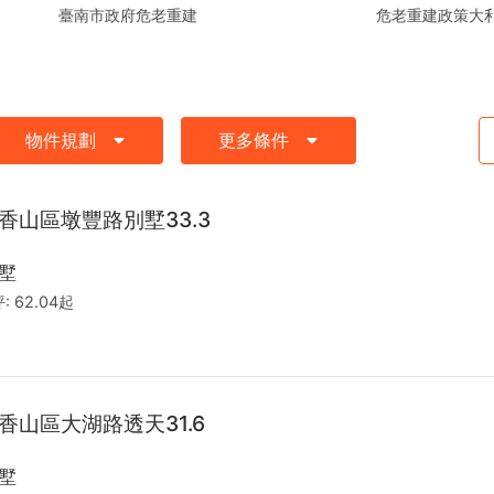
危老重建政策大
臺南市政府危老重建
物件規劃
更多條件
香山區墩豐路別墅33.3
墅
:
62.04起
香山區大湖路透天31.6
墅