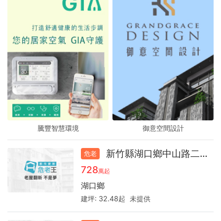
騰豐智慧環境
騰豐智慧環境
騰豐智慧環境
御意空間設計
御意空間設計
御意空間設計
新竹縣湖口鄉中山路二段30.0
危老
728
萬起
湖口鄉
建坪:
32.48起
未提供