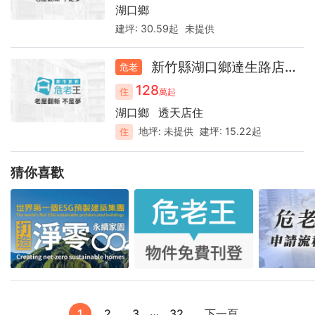
湖口鄉
建坪:
30.59起
未提供
新竹縣湖口鄉達生路店面45.0
危老
128
住
萬起
湖口鄉
透天店住
地坪:
未提供
建坪:
15.22起
住
猜你喜歡
…
1
2
3
32
下一頁