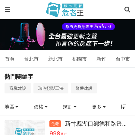
物
件
－
預
售
屋、
首頁
台北市
新北市
桃園市
新竹
台中市
新
熱門關鍵字
成
寬騰建設
瑞煦預製工法
隆磐建設
屋、
物
地區
價格
規劃
更多
件
查
新竹縣湖口鄉德和路透天32.3
危老
998
萬起