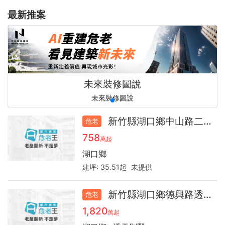
最新推案
全台最強更新之聲，預言你的房產下一步！
老屋翻新不是夢
老屋翻新不是夢
未來裝修圖說
心旅空間設計
idshow
idshow
台南市都市更新學會
老屋翻新、室內設計免費諮詢
讓家重新發光發熱！
好宅秀居家設計平台
讓家重新發光發熱！
好宅秀居家設計平台
都市更新危老王
未來裝修圖說
危老重建
新竹縣湖口鄉中山路二段30.0
危老
758
萬起
湖口鄉
建坪:
35.51起
未提供
新竹縣湖口鄉德興路透天32.7
危老
1,820
萬起