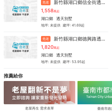
新竹縣湖口鄉信全街透天36.6
危老
1,558
萬起
湖口鄉
透天別墅
地坪:
未提供
建坪:
41.69起
新竹縣湖口鄉德興路透天32.7
危老
1,820
萬起
湖口鄉
透天別墅
地坪:
未提供
建坪:
53.95起
推薦給你
老屋再生 需求表單
臺南市政