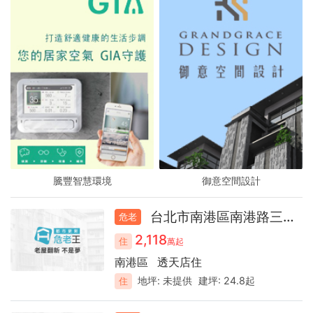
騰豐智慧環境
騰豐智慧環境
騰豐智慧環境
御意空間設計
御意空間設計
御意空間設計
台北市南港區南港路三段店面51.9
危老
2,118
住
萬起
南港區
透天店住
地坪:
未提供
建坪:
24.8起
住