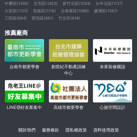
中壢區(1496)
北屯區(1453)
新竹北區(1294)
台中北區(1137)
大安區(1120)
安南區(1118)
台南東區(1088)
蘆洲區(1067)
三民區(894)
西屯區(861)
竹北市(818)
推薦廠商
創世紀不動產訓練
未來裝修圖說
台南市都更學會
中心
高雄市都更學會
心旅空間設計
LINE@好友募集中
關於我們
服務條款
隱私權政策
資料使用政策