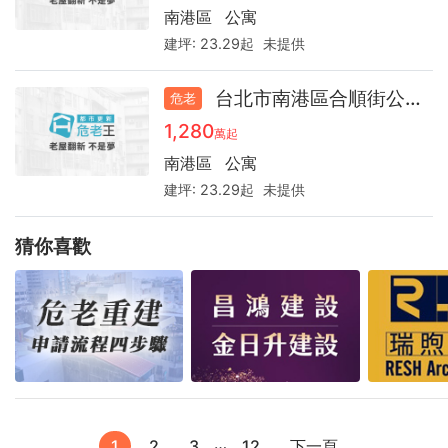
南港區
公寓
建坪:
23.29起
未提供
台北市南港區合順街公寓41.2
危老
1,280
萬起
南港區
公寓
建坪:
23.29起
未提供
猜你喜歡
…
1
2
3
12
下一頁