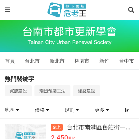
物
件
－
預
售
屋、
首頁
台北市
新北市
桃園市
新竹
台中市
新
熱門關鍵字
成
寬騰建設
瑞煦預製工法
隆磐建設
屋、
物
地區
價格
規劃
更多
件
查
台北市南港區舊莊街一段46.1
危老
2,450
萬起