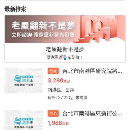
最新推案
全台最強更新之聲，預言你的房產下一步！
老屋翻新不是夢
未來裝修圖說
心旅空間設計
未來裝修圖說
idshow
台南市都市更新學會
台南市都市更新學會
老屋翻新、室內設計免費諮詢
讓家重新發光發熱！
好宅秀居家設計平台
都市更新危老王
未來裝修圖說
未來裝修圖說
危老重建
危老重建
台北市南港區研究院路二段公寓47.6
危老
3,280
萬起
南港區
公寓
建坪:
37.22起
未提供
台北市南港區東新街公寓41.7
危老
1,988
萬起