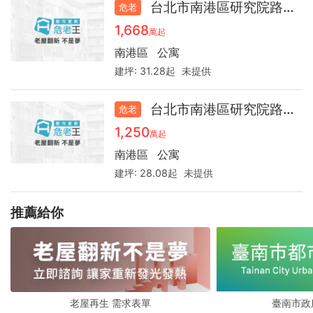
台北市南港區研究院路二段公寓41.8
危老
1,668
萬起
南港區
公寓
建坪:
31.28起
未提供
台北市南港區研究院路二段公寓52.9
危老
1,250
萬起
南港區
公寓
建坪:
28.08起
未提供
推薦給你
老屋再生 需求表單
臺南市政