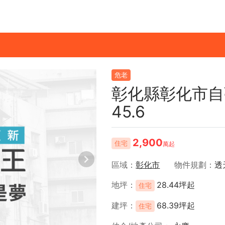
危老
彰化縣彰化市自
45.6
2,900
住宅
萬起
區域
彰化市
物件規劃
透
地坪
28.44坪起
住宅
建坪
68.39坪起
住宅