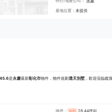
仲介/地產公司
永慶
基地位置
未提供
5.6
是
永慶
最新
彰化市
物件，物件規劃
透天別墅
，歡迎蒞臨鑑
地坪
28.44坪起
住宅