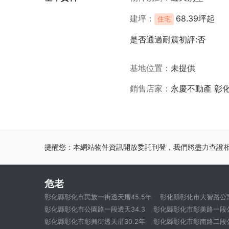
建坪
68.39坪起
住宅
是否通過耐震初評:否
基地位置
未提供
銷售店家
永慶不動產 彰
提醒您：本網站物件資訊開放委託刊登，我們將盡力查證
危老
彰化縣彰化市民族一街透天厝45.5年
彰化縣彰化市大智路公寓
彰化縣彰化市公園路一段透天34.3
彰化縣彰化市彰美路一段公
彰化縣彰化市彰興街透天厝30.2年
彰化縣彰化市彰南路二段公