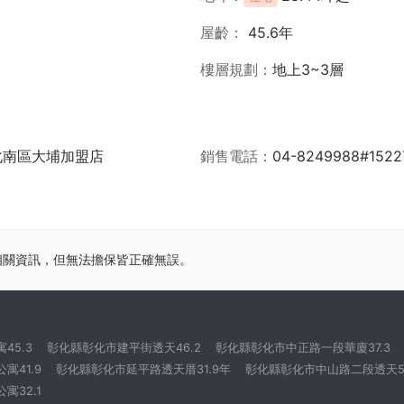
屋齡
45.6年
樓層規劃
地上3~3層
化南區大埔加盟店
銷售電話
04-8249988#1522
相關資訊，但無法擔保皆正確無誤。
45.3
彰化縣彰化市建平街透天46.2
彰化縣彰化市中正路一段華廈37.3
寓41.9
彰化縣彰化市延平路透天厝31.9年
彰化縣彰化市中山路二段透天51
寓32.1