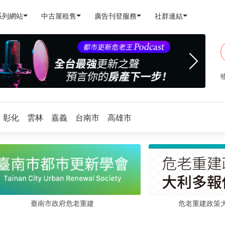
系列網站
中古屋租售
廣告刊登服務
社群連結
彰化
雲林
嘉義
台南市
高雄市
危老重建政策
臺南市政府危老重建