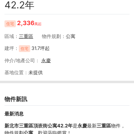
42.2年
2,336
住宅
萬起
區域
三重區
物件規劃
公寓
建坪
31.7坪起
住宅
仲介/地產公司
永慶
基地位置
未提供
物件新訊
最新消息
新北市三重區頂崁街公寓42.2年
是
永慶
最新
三重區
物件，
物件規劃
公寓
，歡迎蒞臨鑑賞！