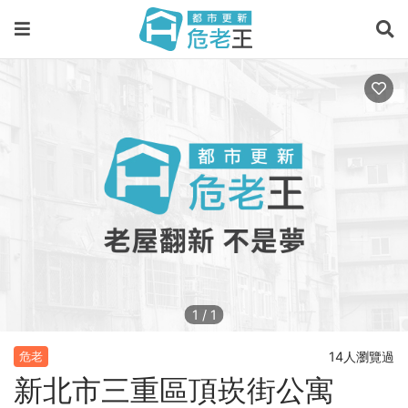
1
/
1
14人瀏覽過
危老
新北市三重區頂崁街公寓