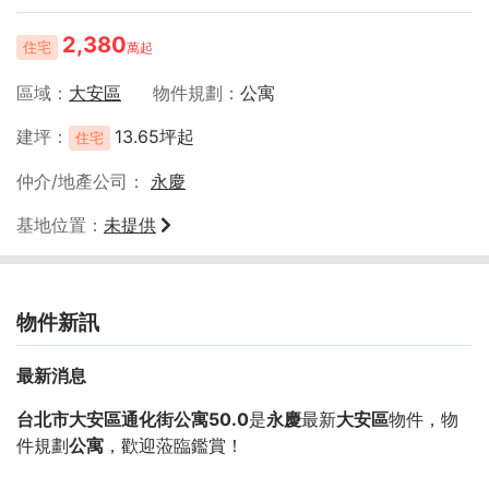
2,380
住宅
萬起
區域
大安區
物件規劃
公寓
建坪
13.65坪起
住宅
仲介/地產公司
永慶
基地位置
未提供
物件新訊
最新消息
台北市大安區通化街公寓50.0
是
永慶
最新
大安區
物件，物
件規劃
公寓
，歡迎蒞臨鑑賞！