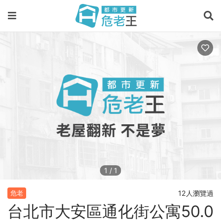
1
/
1
12人瀏覽過
危老
台北市大安區通化街公寓50.0