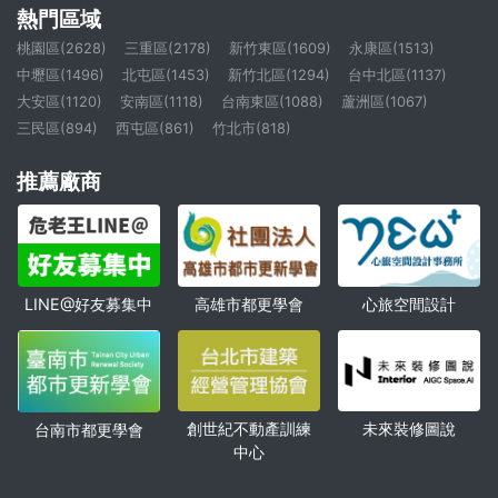
熱門區域
桃園區(2628)
三重區(2178)
新竹東區(1609)
永康區(1513)
中壢區(1496)
北屯區(1453)
新竹北區(1294)
台中北區(1137)
大安區(1120)
安南區(1118)
台南東區(1088)
蘆洲區(1067)
三民區(894)
西屯區(861)
竹北市(818)
推薦廠商
高雄市都更學會
心旅空間設計
LINE@好友募集中
創世紀不動產訓練
未來裝修圖說
台南市都更學會
中心