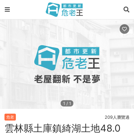
1
/
1
209人瀏覽過
危老
雲林縣土庫鎮綺湖土地48.0