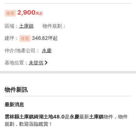
2,900
住宅
萬起
區域
土庫鎮
物件規劃
建坪
346.82坪起
住宅
仲介/地產公司
永慶
基地位置
未提供
物件新訊
最新消息
雲林縣土庫鎮綺湖土地48.0
是
永慶
最新
土庫鎮
物件，物件
規劃
，歡迎蒞臨鑑賞！