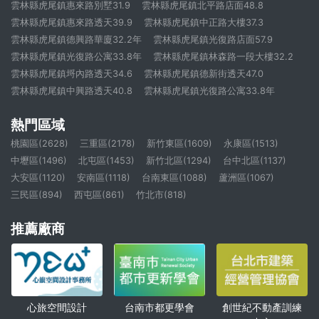
雲林縣虎尾鎮惠來路別墅31.9
雲林縣虎尾鎮北平路店面48.8
雲林縣虎尾鎮惠來路透天39.9
雲林縣虎尾鎮中正路大樓37.3
雲林縣虎尾鎮德興路華廈32.2年
雲林縣虎尾鎮光復路店面57.9
雲林縣虎尾鎮光復路公寓33.8年
雲林縣虎尾鎮林森路一段大樓32.2
雲林縣虎尾鎮埒內路透天34.6
雲林縣虎尾鎮德新街透天47.0
雲林縣虎尾鎮中興路透天40.8
雲林縣虎尾鎮光復路公寓33.8年
熱門區域
桃園區(2628)
三重區(2178)
新竹東區(1609)
永康區(1513)
中壢區(1496)
北屯區(1453)
新竹北區(1294)
台中北區(1137)
大安區(1120)
安南區(1118)
台南東區(1088)
蘆洲區(1067)
三民區(894)
西屯區(861)
竹北市(818)
推薦廠商
心旅空間設計
創世紀不動產訓練
台南市都更學會