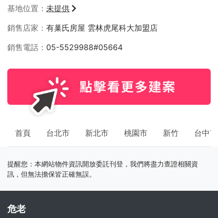
基地位置
未提供
銷售店家
有巢氏房屋 雲林虎尾科大加盟店
銷售電話
05-5529988#05664
首頁
台北市
新北市
桃園市
新竹
台中市
提醒您：本網站物件資訊開放委託刊登，我們將盡力查證相關資
訊，但無法擔保皆正確無誤。
危老