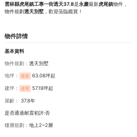
雲林縣虎尾鎮工專一街透天37.8
是
永慶
最新
虎尾鎮
物件，
物件規劃
透天別墅
，歡迎蒞臨鑑賞！
物件詳情
基本資料
物件規劃
透天別墅
地坪
63.08坪起
住宅
建坪
57.19坪起
住宅
屋齡
37.8年
是否通過耐震初評:否
樓層規劃
地上2~2層