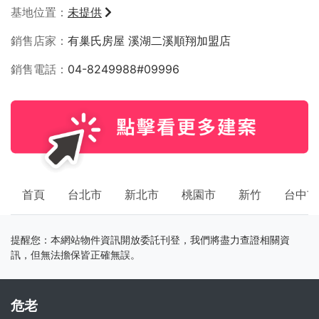
基地位置
未提供
銷售店家
有巢氏房屋 溪湖二溪順翔加盟店
銷售電話
04-8249988#09996
首頁
台北市
新北市
桃園市
新竹
台中市
提醒您：本網站物件資訊開放委託刊登，我們將盡力查證相關資
訊，但無法擔保皆正確無誤。
危老