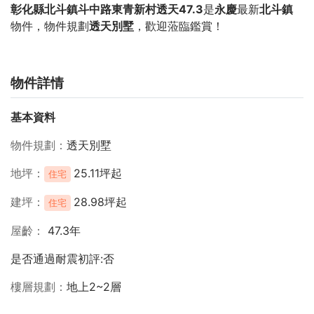
彰化縣北斗鎮斗中路東青新村透天47.3
是
永慶
最新
北斗鎮
物件，物件規劃
透天別墅
，歡迎蒞臨鑑賞！
物件詳情
基本資料
物件規劃
透天別墅
地坪
25.11坪起
住宅
建坪
28.98坪起
住宅
屋齡
47.3年
是否通過耐震初評:否
樓層規劃
地上2~2層