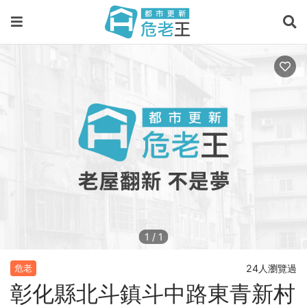
1
/
1
24人瀏覽過
危老
彰化縣北斗鎮斗中路東青新村