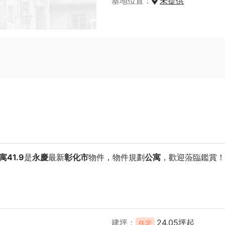
基地位置
未提供
41.9
是
永慶
最新
彰化市
物件，物件規劃
公寓
，歡迎蒞臨鑑賞！
建坪
24.05坪起
住宅