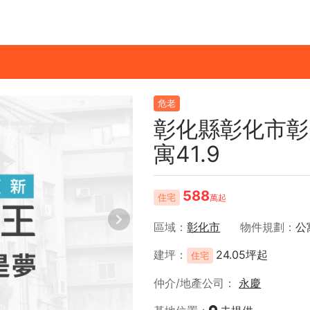
危老
彰化縣彰化市彰
寓41.9
588
住宅
萬起
區域
彰化市
物件規劃
公
建坪
24.05坪起
住宅
仲介/地產公司
永慶