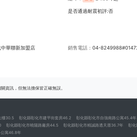
是否通過耐震初評:否
化中華聯新加盟店
銷售電話
04-8249988#0147
相關資訊，但無法擔保皆正確無誤。
30.5
彰化縣彰化市建平街套房46.2
彰化縣彰化市自強南路公寓45.4年
0
彰化縣彰化市曉陽路廠房44.5
彰化縣彰化市精誠路透天厝36.7年
彰化
寓46.8年