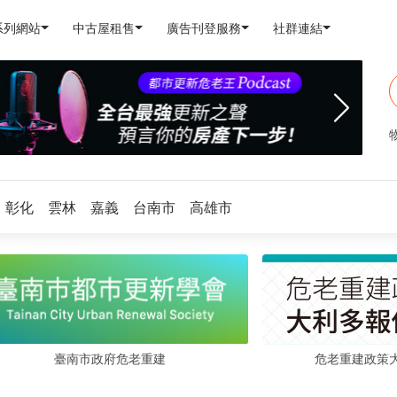
系列網站
中古屋租售
廣告刊登服務
社群連結
彰化
雲林
嘉義
台南市
高雄市
危老重建政策
臺南市政府危老重建