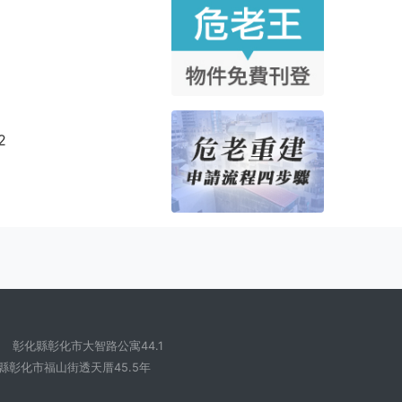
2
彰化縣彰化市大智路公寓44.1
縣彰化市福山街透天厝45.5年