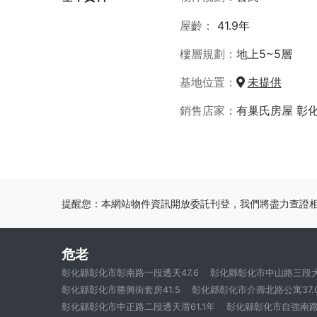
屋齡
41.9年
樓層規劃
地上5~5層
基地位置
未提供
銷售店家
有巢氏房屋 彰
提醒您：本網站物件資訊開放委託刊登，我們將盡力查證
危老
彰化縣彰化市彰南路一段透天47.6
彰化縣彰化市中山路三段大樓
彰化縣彰化市勝興街套房41.5
彰化縣彰化市介壽北路公寓37.
彰化縣彰化市中正路二段透天厝61.1年
彰化縣彰化市自強南路公