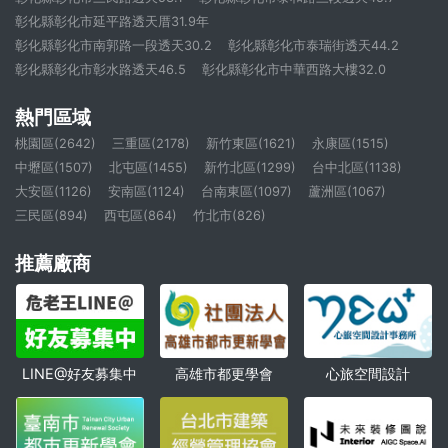
彰化縣彰化市延平路透天厝31.9年
彰化縣彰化市南郭路一段透天30.2
彰化縣彰化市泰瑞街透天44.2
彰化縣彰化市彰水路透天46.5
彰化縣彰化市中華西路大樓32.0
熱門區域
桃園區(2642)
三重區(2178)
新竹東區(1621)
永康區(1515)
中壢區(1507)
北屯區(1455)
新竹北區(1299)
台中北區(1138)
大安區(1126)
安南區(1124)
台南東區(1097)
蘆洲區(1067)
三民區(894)
西屯區(864)
竹北市(826)
推薦廠商
高雄市都更學會
心旅空間設計
LINE@好友募集中