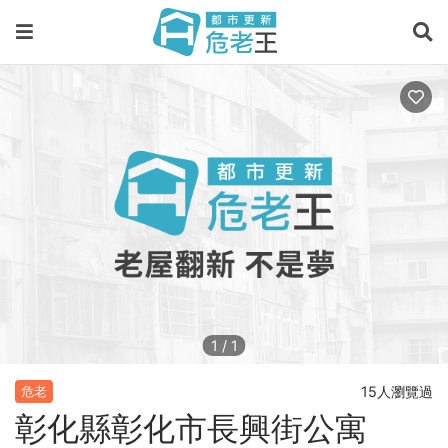
1
/
1
15人瀏覽過
危老
彰化縣彰化市長興街公寓