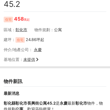
45.2
458
住宅
萬起
區域
彰化市
物件規劃
公寓
建坪
24.86坪起
住宅
仲介/地產公司
永慶
基地位置
未提供
物件新訊
最新消息
彰化縣彰化市長興街公寓45.2
是
永慶
最新
彰化市
物件，物
件規劃
公寓
，歡迎蒞臨鑑賞！