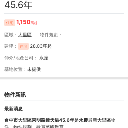
45.6年
1,150
住宅
萬起
區域
大里區
物件規劃
建坪
28.03坪起
住宅
仲介/地產公司
永慶
基地位置
未提供
物件新訊
最新消息
台中市大里區東明路透天厝45.6年
是
永慶
最新
大里區
物
件，物件規劃
，歡迎蒞臨鑑賞！