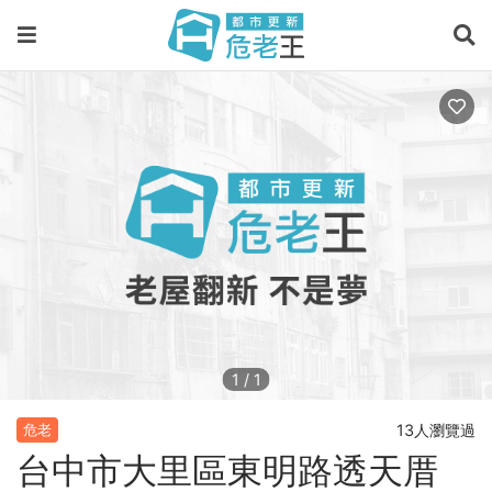
1
/
1
13人瀏覽過
危老
台中市大里區東明路透天厝