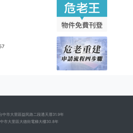
57
台中市大里區益民路二段透天厝31.9年
中市大里區大德街電梯大樓30.8年