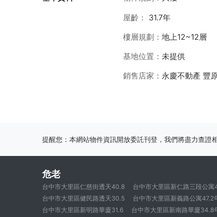
屋齡
31.7年
樓層規劃
地上12~12層
基地位置
未提供
銷售店家
永慶不動產 豐
提醒您：本網站物件資訊開放委託刊登，我們將盡力查證
危老
台中市大里區仁慈街透天40.8
台中市大里區新仁路三段公寓47
台中市大里區健民路透天30.5
台中市大里區新義路公寓47.2
台中市大里區新明路華廈31.6
台中市大里區新南路華廈34.8