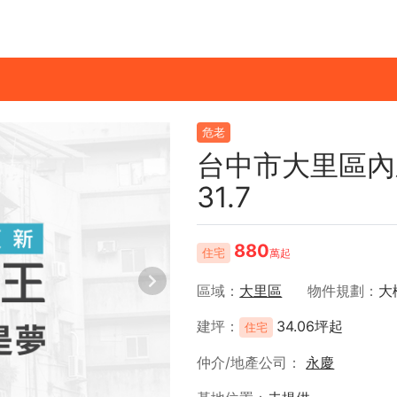
危老
台中市大里區內
31.7
880
住宅
萬起
區域
大里區
物件規劃
大
建坪
34.06坪起
住宅
仲介/地產公司
永慶