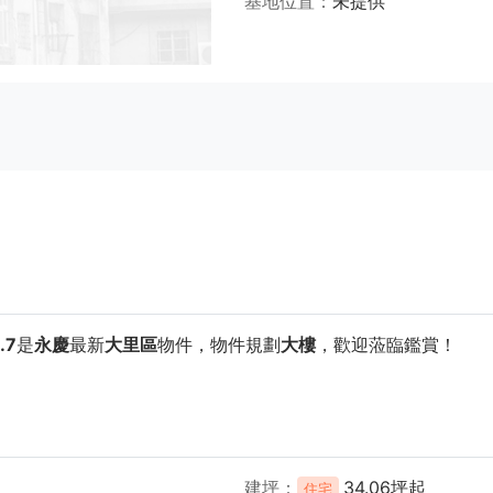
基地位置
未提供
.7
是
永慶
最新
大里區
物件，物件規劃
大樓
，歡迎蒞臨鑑賞！
建坪
34.06坪起
住宅