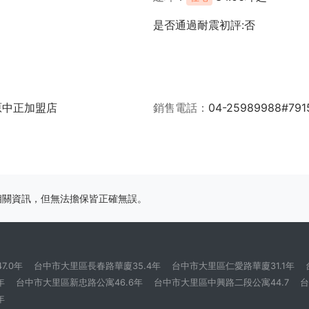
是否通過耐震初評:否
原中正加盟店
銷售電話
04-25989988#791
相關資訊，但無法擔保皆正確無誤。
.0年
台中市大里區長春路華廈35.4年
台中市大里區仁愛路華廈31.1年
年
台中市大里區新忠路公寓46.6年
台中市大里區中興路二段公寓44.7
台
年