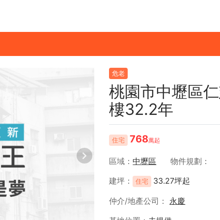
危老
桃園市中壢區仁
樓32.2年
768
住宅
萬起
區域
中壢區
物件規劃
建坪
33.27坪起
住宅
仲介/地產公司
永慶