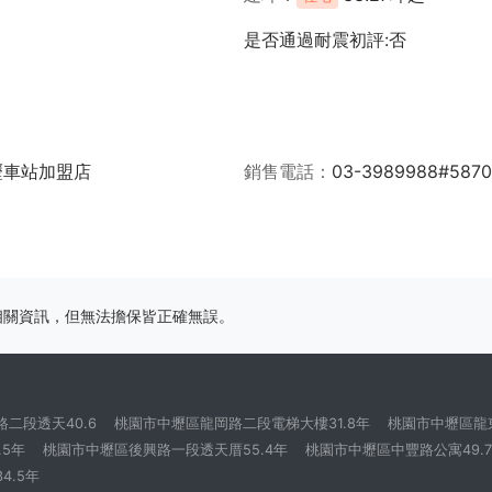
是否通過耐震初評:否
壢車站加盟店
銷售電話
03-3989988#587
相關資訊，但無法擔保皆正確無誤。
二段透天40.6
桃園市中壢區龍岡路二段電梯大樓31.8年
桃園市中壢區龍東
5年
桃園市中壢區後興路一段透天厝55.4年
桃園市中壢區中豐路公寓49.7
4.5年