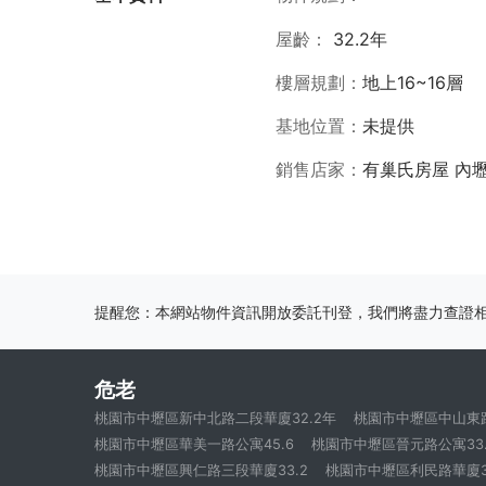
屋齡
32.2年
樓層規劃
地上16~16層
基地位置
未提供
銷售店家
有巢氏房屋 內
提醒您：本網站物件資訊開放委託刊登，我們將盡力查證
危老
桃園市中壢區新中北路二段華廈32.2年
桃園市中壢區中山東路
桃園市中壢區華美一路公寓45.6
桃園市中壢區晉元路公寓33.
桃園市中壢區興仁路三段華廈33.2
桃園市中壢區利民路華廈3