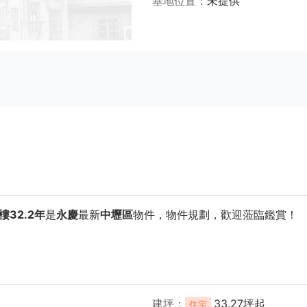
基地位置
未提供
32.2年
是
永慶
最新
中壢區
物件，物件規劃
，歡迎蒞臨鑑賞！
建坪
33.27坪起
住宅