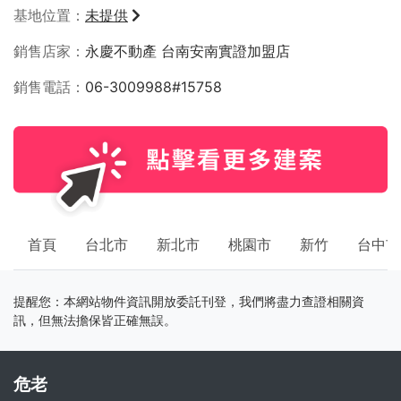
基地位置
未提供
銷售店家
永慶不動產 台南安南實證加盟店
銷售電話
06-3009988#15758
首頁
台北市
新北市
桃園市
新竹
台中市
提醒您：本網站物件資訊開放委託刊登，我們將盡力查證相關資
訊，但無法擔保皆正確無誤。
危老