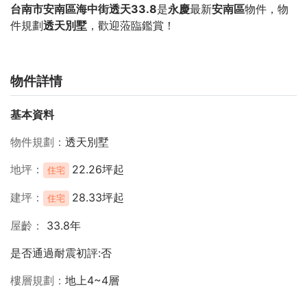
台南市安南區海中街透天33.8
是
永慶
最新
安南區
物件，物
件規劃
透天別墅
，歡迎蒞臨鑑賞！
物件詳情
基本資料
物件規劃
透天別墅
地坪
22.26坪起
住宅
建坪
28.33坪起
住宅
屋齡
33.8年
是否通過耐震初評:否
樓層規劃
地上4~4層