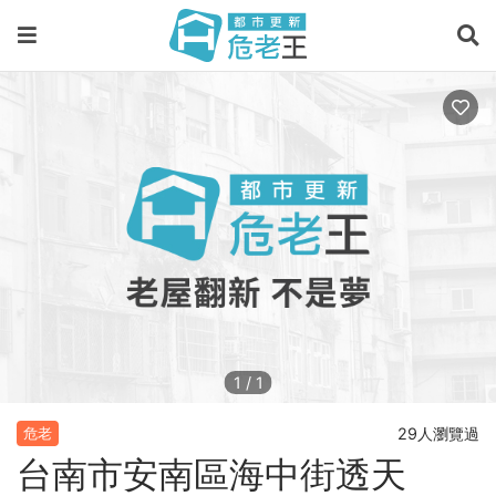
1
/
1
29人瀏覽過
危老
台南市安南區海中街透天