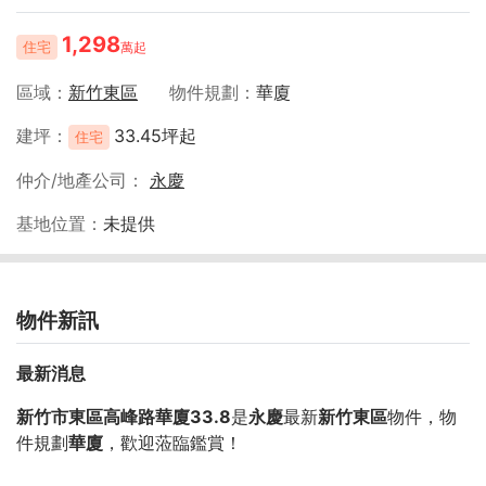
1,298
住宅
萬起
區域
新竹東區
物件規劃
華廈
建坪
33.45坪起
住宅
仲介/地產公司
永慶
基地位置
未提供
物件新訊
最新消息
新竹市東區高峰路華廈33.8
是
永慶
最新
新竹東區
物件，物
件規劃
華廈
，歡迎蒞臨鑑賞！