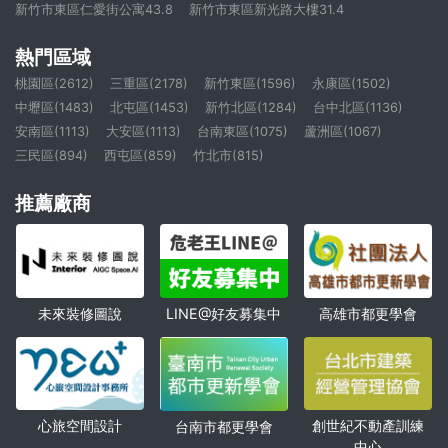
新竹市東區仁愛街公寓43.8
新竹市東區新光路大樓31.4
熱門區域
桃園區(2612)
三重區(2178)
新竹東區(1596)
永康區(1502)
中壢區(1483)
北屯區(1453)
新竹北區(1284)
台中北區(1136)
安南區(1113)
大安區(1113)
台南東區(1075)
蘆洲區(1067)
三民區(894)
西屯區(859)
竹北市(815)
推薦廠商
未來裝修圖說
高雄市都更學會
LINE@好友募集中
心旅空間設計
創世紀不動產訓練
台南市都更學會
中心