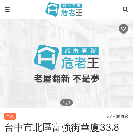
1
/
1
37人瀏覽過
危老
台中市北區富強街華廈33.8