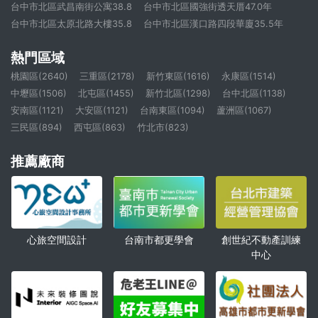
台中市北區武昌南街公寓38.8
台中市北區國強街透天厝47.0年
台中市北區太原北路大樓35.8
台中市北區漢口路四段華廈35.5年
熱門區域
桃園區(2640)
三重區(2178)
新竹東區(1616)
永康區(1514)
中壢區(1506)
北屯區(1455)
新竹北區(1298)
台中北區(1138)
安南區(1121)
大安區(1121)
台南東區(1094)
蘆洲區(1067)
三民區(894)
西屯區(863)
竹北市(823)
推薦廠商
心旅空間設計
創世紀不動產訓練
台南市都更學會
中心