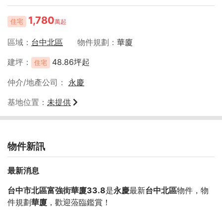
1,780
住宅
萬起
區域
台中北區
物件規劃
華廈
建坪
48.86坪起
住宅
仲介/地產公司
永慶
基地位置
未提供
物件新訊
最新消息
台中市北區富強街華廈33.8
是
永慶
最新
台中北區
物件，物
件規劃
華廈
，歡迎蒞臨鑑賞！