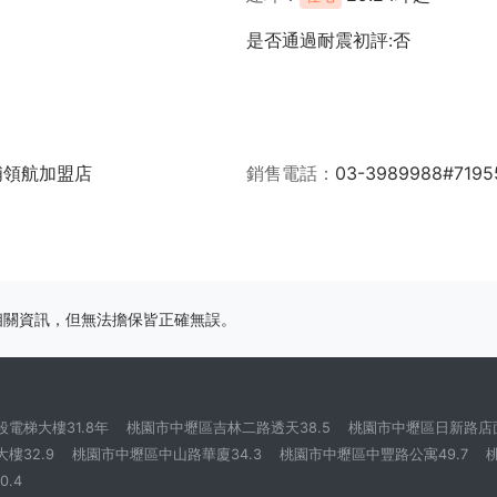
是否通過耐震初評:否
埔領航加盟店
銷售電話
03-3989988#7195
相關資訊，但無法擔保皆正確無誤。
電梯大樓31.8年
桃園市中壢區吉林二路透天38.5
桃園市中壢區日新路店面
樓32.9
桃園市中壢區中山路華廈34.3
桃園市中壢區中豐路公寓49.7
.4