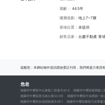
屋齡
44.5年
樓層規劃
地上7~7層
基地位置
未提供
銷售店家
台慶不動產 青
提醒您：本網站物件資訊開放委託刊登，我們將盡力查證
危老
桃園市中壢區中山東路二段透天40.6
桃園市中壢區龍岡路二段
桃園市中壢區晉元路公寓33.5年
桃園市中壢區中央西路一段大
桃園市中壢區自強四路透天49.1
桃園市中壢區榮和六街華廈30