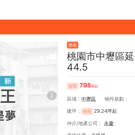
危老
桃園市中壢區延
44.5
798
住宅
萬起
區域
中壢區
物件規劃
建坪
29.24坪起
住宅
仲介/地產公司
永慶