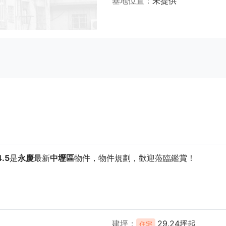
基地位置
未提供
.5
是
永慶
最新
中壢區
物件，物件規劃
，歡迎蒞臨鑑賞！
建坪
29.24坪起
住宅