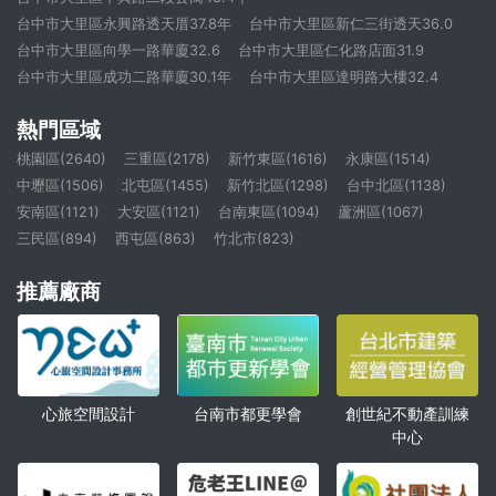
台中市大里區永興路透天厝37.8年
台中市大里區新仁三街透天36.0
台中市大里區向學一路華廈32.6
台中市大里區仁化路店面31.9
台中市大里區成功二路華廈30.1年
台中市大里區達明路大樓32.4
熱門區域
桃園區(2640)
三重區(2178)
新竹東區(1616)
永康區(1514)
中壢區(1506)
北屯區(1455)
新竹北區(1298)
台中北區(1138)
安南區(1121)
大安區(1121)
台南東區(1094)
蘆洲區(1067)
三民區(894)
西屯區(863)
竹北市(823)
推薦廠商
心旅空間設計
創世紀不動產訓練
台南市都更學會
中心