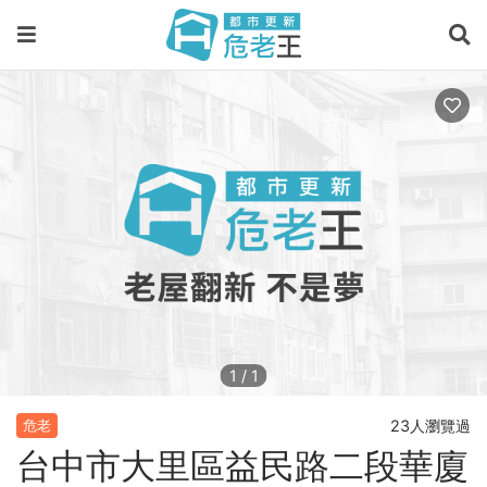
1
/
1
23人瀏覽過
危老
台中市大里區益民路二段華廈