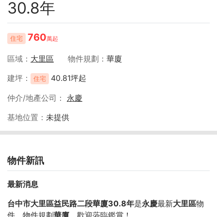
30.8年
760
住宅
萬起
區域
大里區
物件規劃
華廈
建坪
40.81坪起
住宅
仲介/地產公司
永慶
基地位置
未提供
物件新訊
最新消息
台中市大里區益民路二段華廈30.8年
是
永慶
最新
大里區
物
件，物件規劃
華廈
，歡迎蒞臨鑑賞！