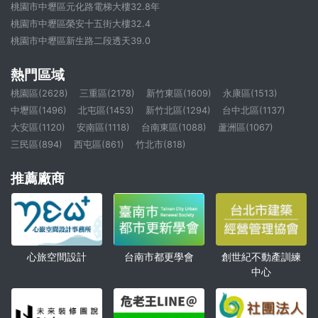
桃園市中壢區元化路電梯大樓32.8年
桃園市中壢區榮安十五街大樓32.4
桃園市中壢區新生路二段透天39.0
熱門區域
桃園區(2628)
三重區(2178)
新竹東區(1609)
永康區(1513)
中壢區(1496)
北屯區(1453)
新竹北區(1294)
台中北區(1137)
大安區(1120)
安南區(1118)
台南東區(1088)
蘆洲區(1067)
三民區(894)
西屯區(861)
竹北市(818)
推薦廠商
心旅空間設計
創世紀不動產訓練
台南市都更學會
中心