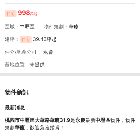
998
住宅
萬起
區域
中壢區
物件規劃
華廈
建坪
39.43坪起
住宅
仲介/地產公司
永慶
基地位置
未提供
物件新訊
最新消息
桃園市中壢區大華路華廈31.9
是
永慶
最新
中壢區
物件，物件
規劃
華廈
，歡迎蒞臨鑑賞！