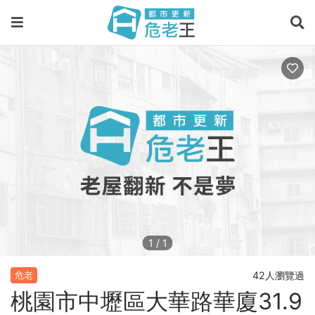
1
/
1
42人瀏覽過
危老
桃園市中壢區大華路華廈31.9