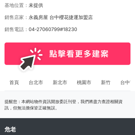
基地位置
未提供
銷售店家
永義房屋 台中櫻花捷運加盟店
銷售電話
04-27060799#18230
首頁
台北市
新北市
桃園市
新竹
台中市
提醒您：本網站物件資訊開放委託刊登，我們將盡力查證相關資
訊，但無法擔保皆正確無誤。
危老