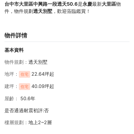
台中市大里區中興路一段透天50.6
是
永慶
最新
大里區
物
件，物件規劃
透天別墅
，歡迎蒞臨鑑賞！
物件詳情
基本資料
物件規劃
透天別墅
地坪
22.64坪起
住宅
建坪
40.09坪起
住宅
屋齡
50.6年
是否通過耐震初評:否
樓層規劃
地上2~2層