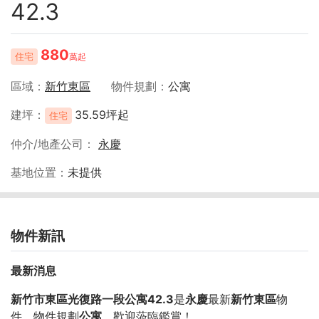
42.3
880
住宅
萬起
區域
新竹東區
物件規劃
公寓
建坪
35.59坪起
住宅
仲介/地產公司
永慶
基地位置
未提供
物件新訊
最新消息
新竹市東區光復路一段公寓42.3
是
永慶
最新
新竹東區
物
件，物件規劃
公寓
，歡迎蒞臨鑑賞！