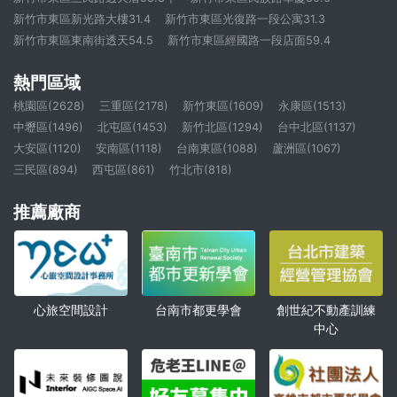
新竹市東區新光路大樓31.4
新竹市東區光復路一段公寓31.3
新竹市東區東南街透天54.5
新竹市東區經國路一段店面59.4
熱門區域
桃園區(2628)
三重區(2178)
新竹東區(1609)
永康區(1513)
中壢區(1496)
北屯區(1453)
新竹北區(1294)
台中北區(1137)
大安區(1120)
安南區(1118)
台南東區(1088)
蘆洲區(1067)
三民區(894)
西屯區(861)
竹北市(818)
推薦廠商
心旅空間設計
創世紀不動產訓練
台南市都更學會
中心