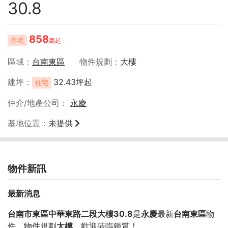
30.8
858
住宅
萬起
區域
台南東區
物件規劃
大樓
建坪
32.43坪起
住宅
仲介/地產公司
永慶
基地位置
未提供
物件新訊
最新消息
台南市東區中華東路二段大樓30.8
是
永慶
最新
台南東區
物
件，物件規劃
大樓
，歡迎蒞臨鑑賞！