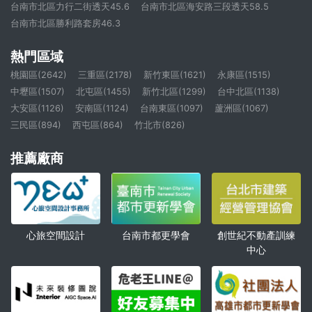
台南市北區力行二街透天45.6
台南市北區海安路三段透天58.5
台南市北區勝利路套房46.3
熱門區域
桃園區(2642)
三重區(2178)
新竹東區(1621)
永康區(1515)
中壢區(1507)
北屯區(1455)
新竹北區(1299)
台中北區(1138)
大安區(1126)
安南區(1124)
台南東區(1097)
蘆洲區(1067)
三民區(894)
西屯區(864)
竹北市(826)
推薦廠商
心旅空間設計
創世紀不動產訓練
台南市都更學會
中心