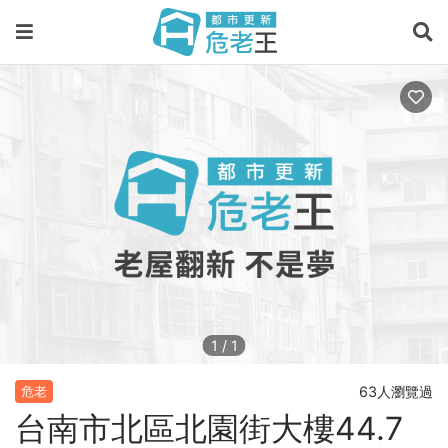
1
/
1
63人瀏覽過
危老
台南市北區北園街大樓44.7