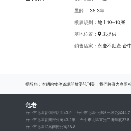
屋齡
35.3年
樓層規劃
地上10~10層
基地位置
未提供
銷售店家
永慶不動產 台
提醒您：本網站物件資訊開放委託刊登，我們將盡力查證
危老
台中市北區育強街店面43.9
台中市北區中清路一段公寓44.7
台中市北區育樂街公寓43.2年
台中市北區東光二街華廈37.8
台中市北區武昌南街公寓38.8