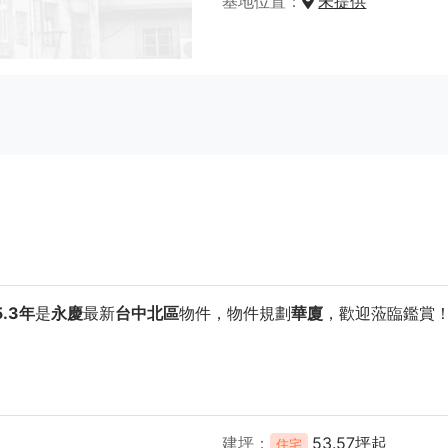
基地位置
未提供
.3年
是
永慶
最新
台中北區
物件，物件規劃
華廈
，歡迎蒞臨鑑賞
建坪
53.57坪起
住宅