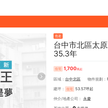
危老
台中市北區太原
35.3年
1,700
住宅
萬起
區域
台中北區
物件規劃
建坪
53.57坪起
住宅
仲介/地產公司
永慶