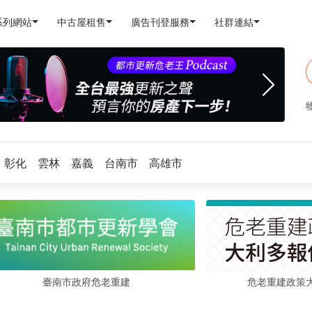
系列網站
中古屋租售
廣告刊登服務
社群連結
彰化
雲林
嘉義
台南市
高雄市
危老重建政策
臺南市政府危老重建