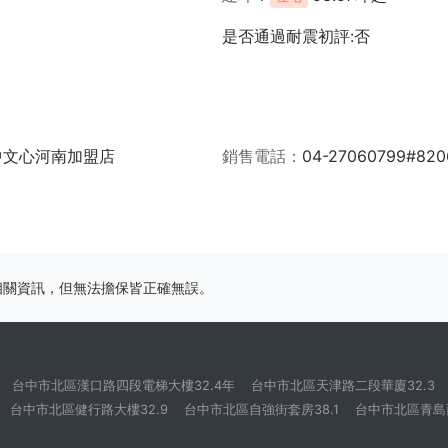
是否通過耐震初評:否
中文心河南加盟店
銷售電話
04-27060799#820
相關資訊，但無法擔保皆正確無誤。
台中市北區漢口路四段電梯大樓32.4年
台中市北區天津路二段華廈32.3
台中市北區健行路大樓32.9
台中市北區自強街套房38.1
台中市北區青島西