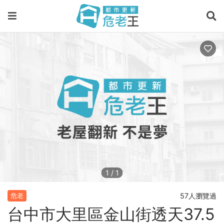
1
/
1
57人瀏覽過
危老
台中市大里區金山街透天37.5