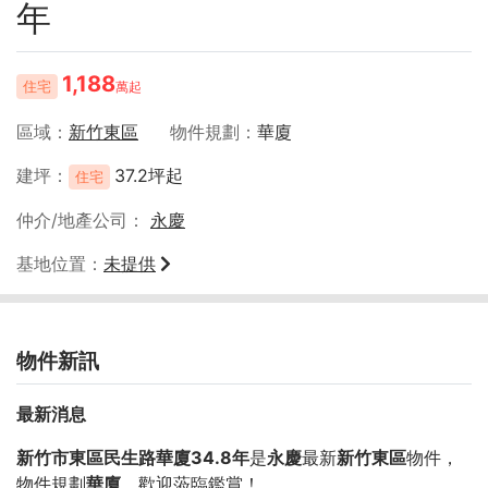
年
1,188
住宅
萬起
區域
新竹東區
物件規劃
華廈
建坪
37.2坪起
住宅
仲介/地產公司
永慶
基地位置
未提供
物件新訊
最新消息
新竹市東區民生路華廈34.8年
是
永慶
最新
新竹東區
物件，
物件規劃
華廈
，歡迎蒞臨鑑賞！