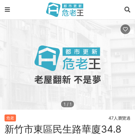
1
/
1
47人瀏覽過
危老
新竹市東區民生路華廈34.8